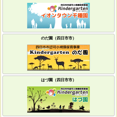
のだ園（四日市市）
はづ園（四日市市）